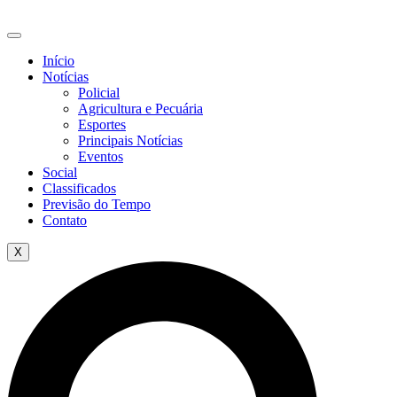
Ir
para
o
Início
conteúdo
Notícias
Policial
Agricultura e Pecuária
Esportes
Principais Notícias
Eventos
Social
Classificados
Previsão do Tempo
Contato
X