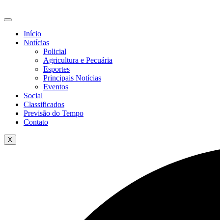
Ir
para
o
Início
conteúdo
Notícias
Policial
Agricultura e Pecuária
Esportes
Principais Notícias
Eventos
Social
Classificados
Previsão do Tempo
Contato
X